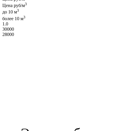
3
Цена руб/м
3
до 10 м
3
более 10 м
1.0
30000
28000
Объем, м3:
Ед.
Самостоятельно рассчитать
объема:
3
сумму, плотность
30 кг/м
₽
Сумма: