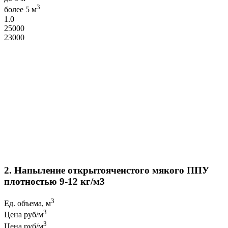
3
более 5 м
1.0
25000
23000
Объем, м3:
Самостоятельно рассчитать сумму,
3
плотность
30-35 кг/м
₽
Сумма:
2. Напыление открытоячеистого мякого ППУ
плотностью 9-12 кг/м3
3
Ед. объема, м
3
Цена руб/м
3
Цена руб/м