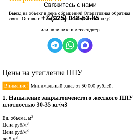
Свяжитесь с нами
Выезд на объект в день обращения! Оперативная обратная
+7 (925) 048-53-85
связь. Оставьте заявку сейчас и получите скидку!
или напишите в мессенджер
Цены на утепление ППУ
Внимание!
Минимальный заказ от 50 000 рублей.
1. Напыление закрытоячеистого жесткого ППУ
плотностью 30-35 кг/м3
3
Ед. объема, м
3
Цена руб/м
3
Цена руб/м
3
до 5 м