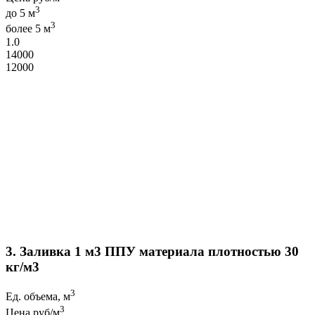
3
до 5 м
3
более 5 м
1.0
14000
12000
Объем, м3:
Самостоятельно рассчитать сумму,
3
плотность
9-12 кг/м
₽
Сумма:
3. Заливка 1 м3 ППУ материала плотностью 30
кг/м3
3
Ед. объема, м
3
Цена руб/м