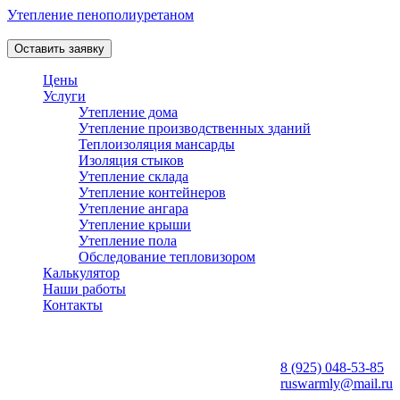
Утепление пенополиуретаном
Профессиональная теплоизоляция пеной в Москве и Области!
Оставить заявку
Цены
Услуги
Утепление дома
Утепление производственных зданий
Теплоизоляция мансарды
Изоляция стыков
Утепление склада
Утепление контейнеров
Утепление ангара
Утепление крыши
Утепление пола
Обследование тепловизором
Калькулятор
Наши работы
Контакты
Работаем ежедневно
с 08:00 до 20:00
8 (925) 048-53-85
ruswarmly@mail.ru