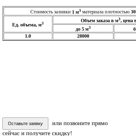
3
Стоимость заливки
1 м
материала плотностью
30
3
Объем заказа в м
, цена 
3
Ед. объема, м
3
до 5 м
б
1.0
28000
3
Самостоятельно рассчитать сумму, плотность
30 кг/м
Ед. объема:
Объем, м3:
₽
Сумма:
или позвоните прямо
Оставьте заявку
сейчас и получите скидку!