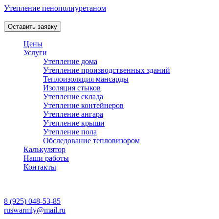
Утепление пенополиуретаном
Профессиональная теплоизоляция пеной в Москве и Области!
Оставить заявку
Цены
Услуги
Утепление дома
Утепление производственных зданий
Теплоизоляция мансарды
Изоляция стыков
Утепление склада
Утепление контейнеров
Утепление ангара
Утепление крыши
Утепление пола
Обследование тепловизором
Калькулятор
Наши работы
Контакты
Работаем ежедневно
с 08:00 до 20:00
8 (925) 048-53-85
ruswarmly@mail.ru