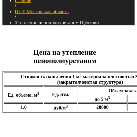
Главная
/
ППУ Московская область
/
Утепление пенополиуретаном Щёлково
Цена на утепление
пенополиуретаном
3
Стоимость напыления
1 м
материала плотностью
(закрытоячеистая структура)
Объем заказа
3
Ед. изм.
Ед. объема, м
3
до 5 м
3
1.0
28000
руб/м
3
Самостоятельно рассчитать сумму, плотность
30-35 кг/м
Объем, м3: