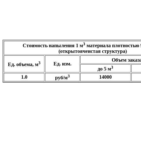
₽
Сумма:
3
Стоимость напыления
1 м
материала плотностью
(открытоячеистая структура)
Объем заказа
3
Ед. изм.
Ед. объема, м
3
до 5 м
3
1.0
14000
руб/м
3
Самостоятельно рассчитать сумму, плотность
9-12 кг/м
Объем, м3:
₽
Сумма: