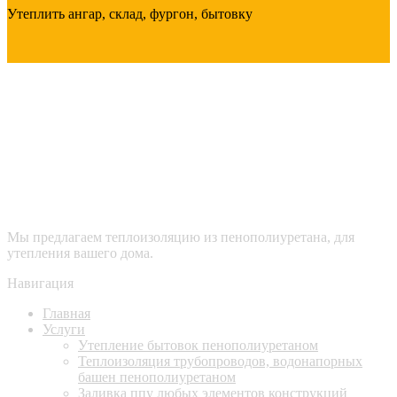
Утеплить
ангар, склад, фургон, бытовку
Мы предлагаем теплоизоляцию из пенополиуретана, для
утепления вашего дома.
Навигация
Главная
Услуги
Утепление бытовок пенополиуретаном
Теплоизоляция трубопроводов, водонапорных
башен пенополиуретаном
Заливка ппу любых элементов конструкций