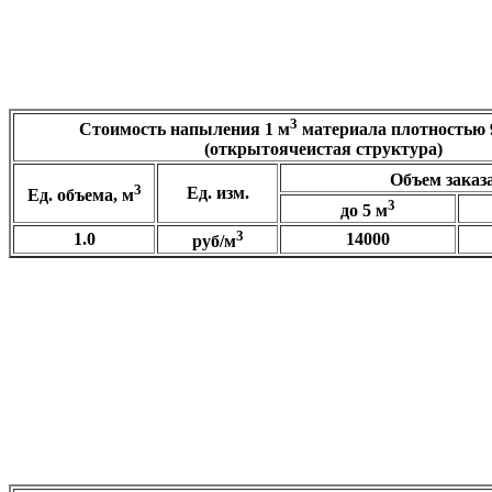
₽
Сумма:
3
Стоимость напыления
1 м
материала плотностью
(открытоячеистая структура)
Объем заказа
3
Ед. изм.
Ед. объема, м
3
до 5 м
3
1.0
14000
руб/м
3
Самостоятельно рассчитать сумму, плотность
9-12 кг/м
Объем, м3:
₽
Сумма: