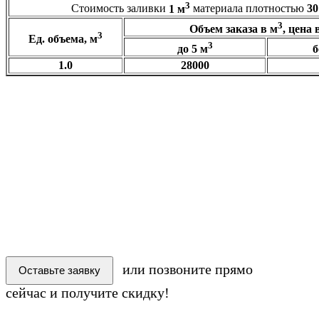
3
Стоимость заливки
1 м
материала плотностью
30
3
Объем заказа в м
, цена 
3
Ед. объема, м
3
до 5 м
б
1.0
28000
3
Самостоятельно рассчитать сумму, плотность
30 кг/м
Ед. объема:
Объем, м3:
₽
Сумма:
или позвоните прямо
Оставьте заявку
сейчас и получите скидку!