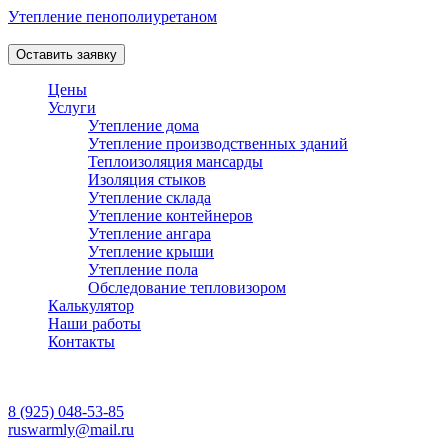
Утепление пенополиуретаном
Профессиональная теплоизоляция пеной в Москве и Области!
Оставить заявку
Цены
Услуги
Утепление дома
Утепление производственных зданий
Теплоизоляция мансарды
Изоляция стыков
Утепление склада
Утепление контейнеров
Утепление ангара
Утепление крыши
Утепление пола
Обследование тепловизором
Калькулятор
Наши работы
Контакты
Работаем ежедневно
с 08:00 до 20:00
8 (925) 048-53-85
ruswarmly@mail.ru