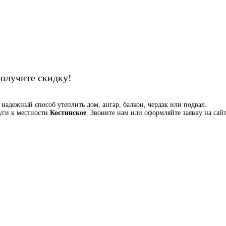
Ед. объема:
получите скидку!
адежный способ утеплить дом, ангар, балкон, чердак или подвал.
уги к местности
Костинское
. Звоните нам или оформляйте заявку на сай