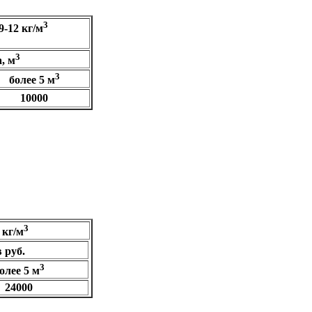
3
9-12 кг/м
3
, м
3
более 5 м
10000
Объе
3
 кг/м
в руб.
3
олее 5 м
24000
Объе