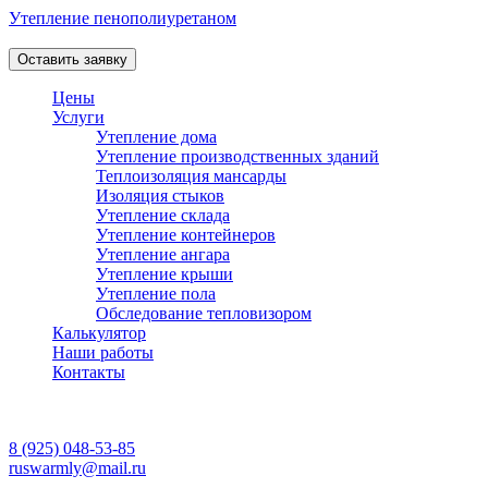
Утепление пенополиуретаном
Профессиональная теплоизоляция пеной в Москве и Области!
Оставить заявку
Цены
Услуги
Утепление дома
Утепление производственных зданий
Теплоизоляция мансарды
Изоляция стыков
Утепление склада
Утепление контейнеров
Утепление ангара
Утепление крыши
Утепление пола
Обследование тепловизором
Калькулятор
Наши работы
Контакты
Работаем ежедневно
с 08:00 до 20:00
8 (925) 048-53-85
ruswarmly@mail.ru