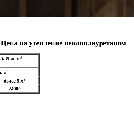
Цена на утепление пенополиуретаном
3
30-35 кг/м
3
, м
3
более 5 м
24000
Объе