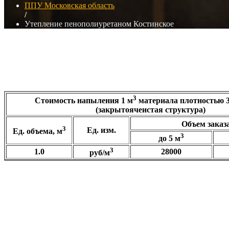
ППУ Московская область
/
Утепление пенополиуретаном Костинское
3
Стоимость напыления
1 м
материала плотностью
(закрытоячеистая структура)
Объем заказа
3
Ед. изм.
Ед. объема, м
3
до 5 м
3
1.0
28000
руб/м
3
Самостоятельно рассчитать сумму, плотность
30-35 кг/м