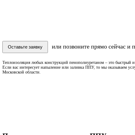
Самостоятельно рассчитать сумму, плотность
30 кг/м
или позвоните прямо сейчас и 
Оставьте заявку
Теплоизоляция любых конструкций пенополиуретаном – это быстрый и н
Если вас интересует напыление или заливка ППУ, то мы оказываем усл
Московской области.