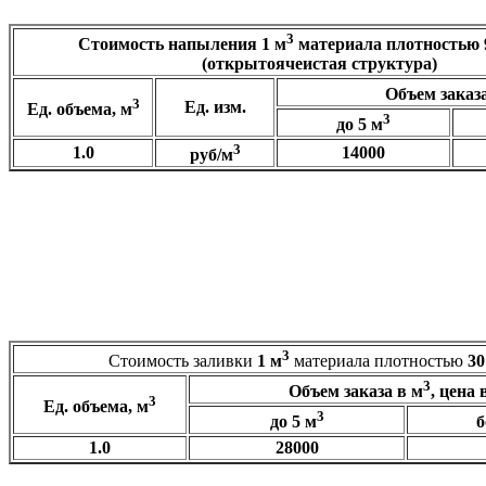
3
Стоимость напыления
1 м
материала плотностью
(открытоячеистая структура)
Объем заказа
3
Ед. изм.
Ед. объема, м
3
до 5 м
3
1.0
14000
руб/м
3
Самостоятельно рассчитать сумму, плотность
9-12 кг/м
3
Стоимость заливки
1 м
материала плотностью
30
3
Объем заказа в м
, цена 
3
Ед. объема, м
3
до 5 м
б
1.0
28000
3