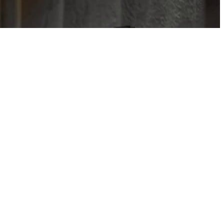
м, м3:
₽
Сумма: