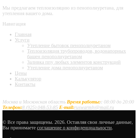
Мы предлагаем теплоизоляцию из пенополиуретана, для
утепления вашего дома.
Навигация
Главная
Услуги
Утепление бытовок пенополиуретаном
Теплоизоляция трубопроводов, водонапорных
башен пенополиуретаном
Заливка ппу любых элементов конструкций
Утепление дома пенополиуретаном
Цены
Калькулятор
Контакты
Наши контакты
Москва и Московская область
Время работы:
с 08:00 до 20:00
Телефон:
8 (925) 048-53-85
E-mail:
ruswarmly@mail.ru
© Все права защищены. 2026. Оставляя свои личные данные,
Вы принимаете
соглашение о конфиденциальности
.