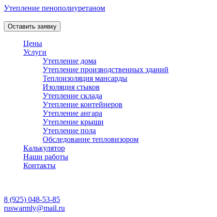
Утепление пенополиуретаном
Профессиональная теплоизоляция пеной в Москве и Области!
Оставить заявку
Цены
Услуги
Утепление дома
Утепление производственных зданий
Теплоизоляция мансарды
Изоляция стыков
Утепление склада
Утепление контейнеров
Утепление ангара
Утепление крыши
Утепление пола
Обследование тепловизором
Калькулятор
Наши работы
Контакты
Работаем ежедневно
с 08:00 до 20:00
8 (925) 048-53-85
ruswarmly@mail.ru