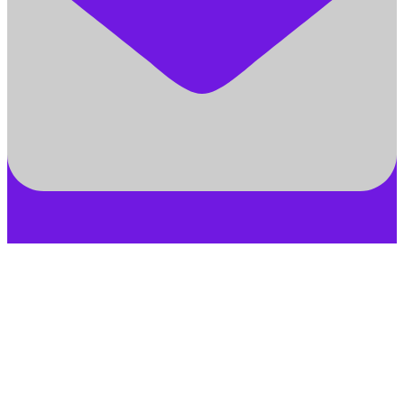
Close this module
Свяжитесь с нами
+7 (925) 048-53-85